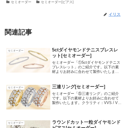
セミオーダー
セミオーダー[ピアス]
イリス
関連記事
5ctダイヤモンドテニスブレスレ
セミオーダー
ット[セミオーダー]
セミオーダー「①5ctダイヤモンドテニス
ブレスレット」のご紹介です。以下の素
材よりお好みに合わせて製作いたしま
す。クラリティ：SI/VS ミックス長さ：
16.5cm素材：PT900 / K18YG / K18PG鑑
別書：希望 / なし【5c...
三連リング[セミオーダー]
セミオーダー
セミオーダー「⑤三連リング」のご紹介
です。以下の素材よりお好みに合わせて
製作いたします。クラリティ：VVS / VS
/ SIサイズ：7号〜15号素材：PT900 /
K18YG / K18PG鑑別書：希望 / なし【三
連リング】トータル2...
ラウンドカット一粒ダイヤモンド
セミオーダー
ピアス[セミオーダー]